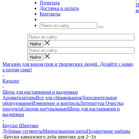
Почитать
П
Доставка и оплата
к
Контакты
Магазин для винокуров и творческих людей. Делайте с нами,
а потом сами!
-
Каталог
-
Щепа для настаивания и выдержки
Ароматизаторы
Все для сбраживания
Дополнительное
оборудование
Измерение и контроль
Литература
Очистка
продукта
Специи натуральные
Щепа для настаивания и
выдержки
-
Бруски Шиитаке
Дубовые сегменты
Маринованная щепа
Подарочные наборы
-
Бруски кавказского дуба шиитаке для 2~3л