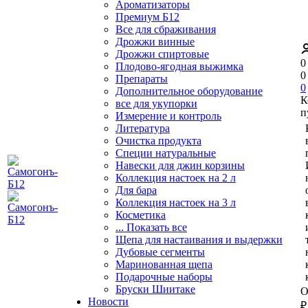
Ароматизаторы
Премиум Б12
Все для сбраживания
Дрожжи винные
Дрожжи спиртовые
0
Плодово-ягодная выжимка
0
Препараты
0
Дополнительное оборудование
К
все для укупорки
п
Измерение и контроль
Литература
Очистка продукта
Специи натуральные
Навески для джин корзины
Коллекция настоек на 2 л
Для бара
Коллекция настоек на 3 л
Косметика
... Показать все
Щепа для настаивания и выдержки
Дубовые сегменты
Маринованная щепа
Подарочные наборы
Бруски Шиитаке
О
Новости
₽