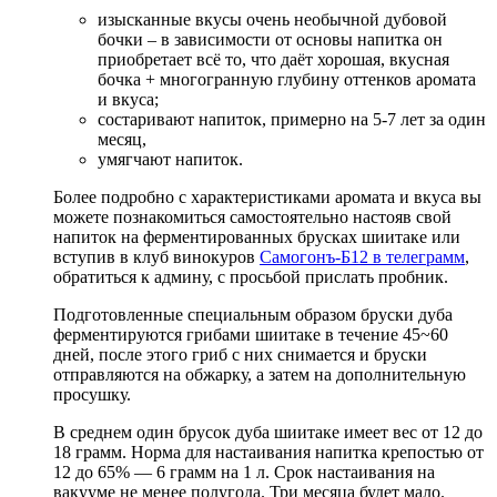
изысканные вкусы очень необычной дубовой
бочки – в зависимости от основы напитка он
приобретает всё то, что даёт хорошая, вкусная
бочка + многогранную глубину оттенков аромата
и вкуса;
состаривают напиток, примерно на 5-7 лет за один
месяц,
умягчают напиток.
Более подробно с характеристиками аромата и вкуса вы
можете познакомиться самостоятельно настояв свой
напиток на ферментированных брусках шиитаке или
вступив в клуб винокуров
Самогонъ-Б12 в телеграмм
,
обратиться к админу, с просьбой прислать пробник.
Подготовленные специальным образом бруски дуба
ферментируются грибами шиитаке в течение 45~60
дней, после этого гриб с них снимается и бруски
отправляются на обжарку, а затем на дополнительную
просушку.
В среднем один брусок дуба шиитаке имеет вес от 12 до
18 грамм. Норма для настаивания напитка крепостью от
12 до 65% — 6 грамм на 1 л. Срок настаивания на
вакууме не менее полугода. Три месяца будет мало.