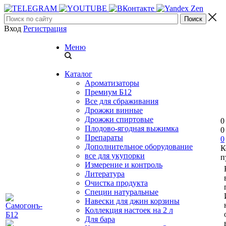
Вход
Регистрация
Меню
Каталог
Ароматизаторы
Премиум Б12
Все для сбраживания
Дрожжи винные
Дрожжи спиртовые
0
Плодово-ягодная выжимка
0
Препараты
0
Дополнительное оборудование
К
все для укупорки
п
Измерение и контроль
Литература
Очистка продукта
Специи натуральные
Навески для джин корзины
Коллекция настоек на 2 л
Для бара