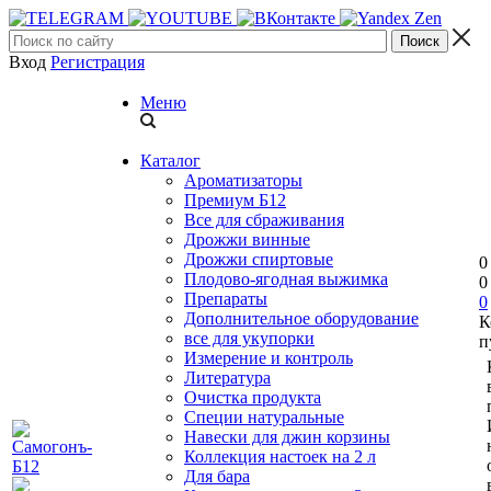
Вход
Регистрация
Меню
Каталог
Ароматизаторы
Премиум Б12
Все для сбраживания
Дрожжи винные
Дрожжи спиртовые
0
Плодово-ягодная выжимка
0
Препараты
0
Дополнительное оборудование
К
все для укупорки
п
Измерение и контроль
Литература
Очистка продукта
Специи натуральные
Навески для джин корзины
Коллекция настоек на 2 л
Для бара