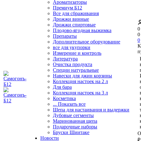
Ароматизаторы
Премиум Б12
Все для сбраживания
Дрожжи винные
Дрожжи спиртовые
0
Плодово-ягодная выжимка
0
Препараты
0
Дополнительное оборудование
К
все для укупорки
п
Измерение и контроль
Литература
Очистка продукта
Специи натуральные
Навески для джин корзины
Коллекция настоек на 2 л
Для бара
Коллекция настоек на 3 л
Косметика
... Показать все
Щепа для настаивания и выдержки
Дубовые сегменты
Маринованная щепа
Подарочные наборы
Бруски Шиитаке
О
Новости
₽