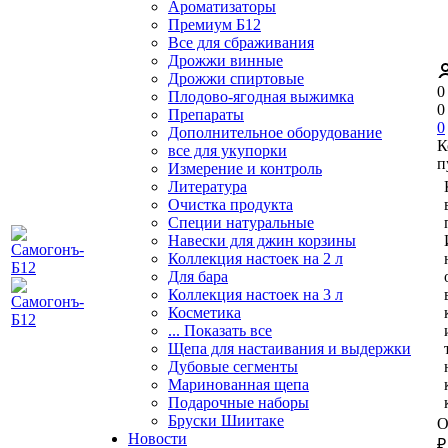
Ароматизаторы
Премиум Б12
Все для сбраживания
Дрожжи винные
Дрожжи спиртовые
0
Плодово-ягодная выжимка
0
Препараты
0
Дополнительное оборудование
К
все для укупорки
п
Измерение и контроль
Литература
Очистка продукта
Специи натуральные
Навески для джин корзины
Коллекция настоек на 2 л
Для бара
Коллекция настоек на 3 л
Косметика
... Показать все
Щепа для настаивания и выдержки
Дубовые сегменты
Маринованная щепа
Подарочные наборы
Бруски Шиитаке
О
Новости
₽