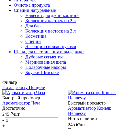
Очистка продукта
Специи натуральные
Навески для джин корзины
Коллекция настоек на 2 л
Для бара
Коллекция настоек на 3 л
Косметика
Специи
Эссенции своими руками
Щепа для настаивания и выдержки
Дубовые сегменты
Маринованная щепа
Подарочные наборы
Бруски Шиитаке
Фильтр
По алфавиту
По цене
Быстрый просмотр
Ароматизатор Чача
Быстрый просмотр
Достаточно
Ароматизатор Коньяк
Hennessy
245
₽
/шт
Нет в наличии
-
245
₽
/шт
+