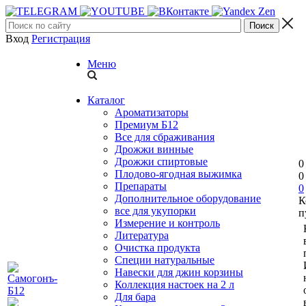
Вход
Регистрация
Меню
Каталог
Ароматизаторы
Премиум Б12
Все для сбраживания
Дрожжи винные
Дрожжи спиртовые
0
Плодово-ягодная выжимка
0
Препараты
0
Дополнительное оборудование
К
все для укупорки
п
Измерение и контроль
Литература
Очистка продукта
Специи натуральные
Навески для джин корзины
Коллекция настоек на 2 л
Для бара