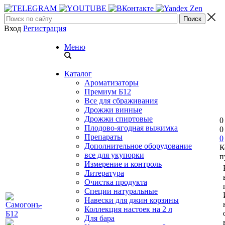
Вход
Регистрация
Меню
Каталог
Ароматизаторы
Премиум Б12
Все для сбраживания
Дрожжи винные
Дрожжи спиртовые
0
Плодово-ягодная выжимка
0
Препараты
0
Дополнительное оборудование
К
все для укупорки
п
Измерение и контроль
Литература
Очистка продукта
Специи натуральные
Навески для джин корзины
Коллекция настоек на 2 л
Для бара