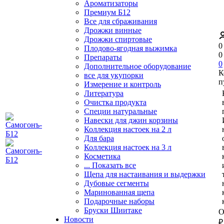
Ароматизаторы
Премиум Б12
Все для сбраживания
Дрожжи винные
Дрожжи спиртовые
0
Плодово-ягодная выжимка
0
Препараты
0
Дополнительное оборудование
К
все для укупорки
п
Измерение и контроль
Литература
Очистка продукта
Специи натуральные
Навески для джин корзины
Коллекция настоек на 2 л
Для бара
Коллекция настоек на 3 л
Косметика
... Показать все
Щепа для настаивания и выдержки
Дубовые сегменты
Маринованная щепа
Подарочные наборы
Бруски Шиитаке
О
Новости
₽