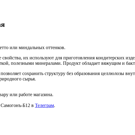
ая
етто или миндальных оттенков.
 свойства, их используют для приготовления кондитерских изд
аткой, полезными минералами. Продукт обладает вяжущим и бак
позволяет сохранить структуру без образования целлюлозы внут
природного сырья.
ару или работе магазина.
б Самогонъ-Б12 в
Телеграм
.