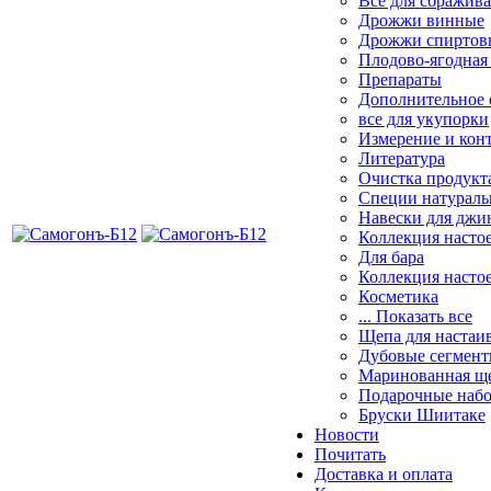
Все для сбражив
Дрожжи винные
Дрожжи спиртов
Плодово-ягодна
Препараты
Дополнительное 
все для укупорки
Измерение и кон
Литература
Очистка продукт
Специи натурал
Навески для джи
Коллекция настое
Для бара
Коллекция настое
Косметика
... Показать все
Щепа для настаи
Дубовые сегмен
Маринованная щ
Подарочные наб
Бруски Шиитаке
Новости
Почитать
Доставка и оплата