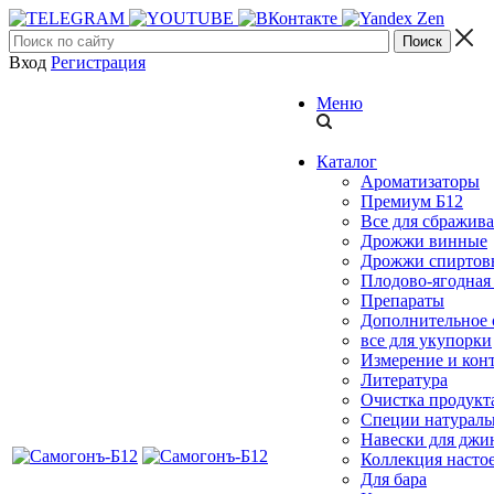
Вход
Регистрация
Меню
Каталог
Ароматизаторы
Премиум Б12
Все для сбражив
Дрожжи винные
Дрожжи спиртов
Плодово-ягодна
Препараты
Дополнительное 
все для укупорки
Измерение и кон
Литература
Очистка продукт
Специи натурал
Навески для джи
Коллекция настое
Для бара