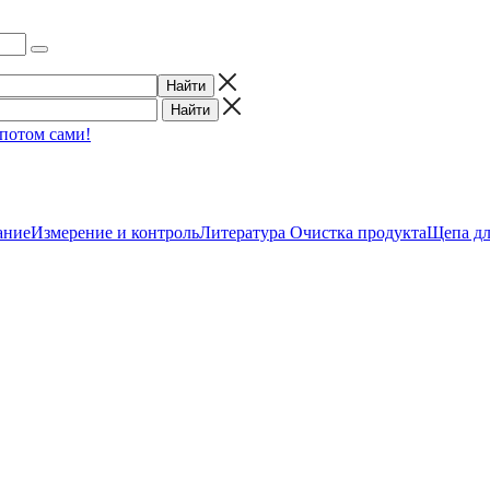
 потом сами!
ание
Измерение и контроль
Литература
Очистка продукта
Щепа дл