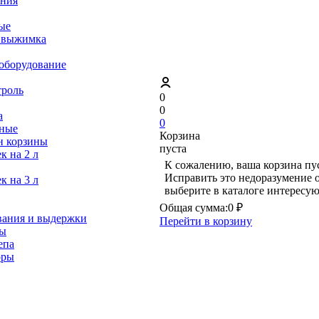
ания
ые
я выжимка
оборудование
троль
0
0
а
0
ьные
Корзина
н корзины
пуста
к на 2 л
К сожалению, ваша корзина пус
Исправить это недоразумение о
к на 3 л
выберите в каталоге интересу
Общая сумма:
0 ₽
вания и выдержки
Перейти в корзину
ты
епа
оры