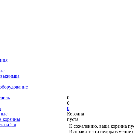
ания
ые
я выжимка
оборудование
троль
0
0
а
0
ьные
Корзина
н корзины
пуста
к на 2 л
К сожалению, ваша корзина пус
Исправить это недоразумение о