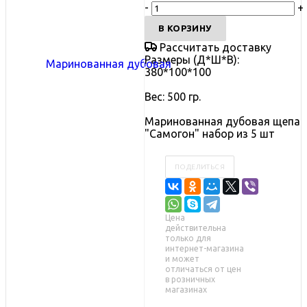
-
+
В КОРЗИНУ
Рассчитать доставку
Размеры (Д*Ш*В):
380*100*100
Вес: 500 гр.
Маринованная дубовая щепа
"Самогон" набор из 5 шт
ПОДЕЛИТЬСЯ
Цена
действительна
только для
интернет-магазина
и может
отличаться от цен
в розничных
магазинах