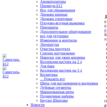
Ароматизаторы
Премиум Б12
Все для сбраживания
Дрожжи винные
Дрожжи спиртовые
0
Плодово-ягодная выжимка
0
Препараты
0
Дополнительное оборудование
К
все для укупорки
п
Измерение и контроль
Литература
Очистка продукта
Специи натуральные
Навески для джин корзины
Коллекция настоек на 2 л
Для бара
Коллекция настоек на 3 л
Косметика
... Показать все
Щепа для настаивания и выдержки
Дубовые сегменты
Маринованная щепа
Подарочные наборы
Бруски Шиитаке
О
Новости
₽