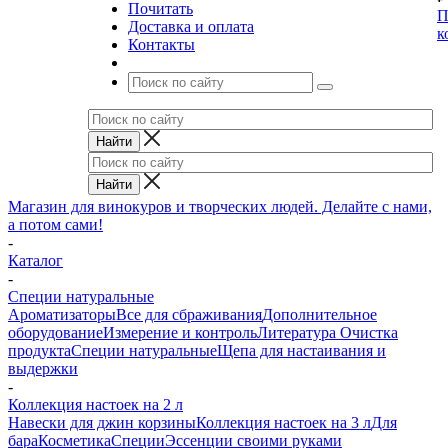
Почитать
П
Доставка и оплата
к
Контакты
Магазин для винокуров и творческих людей. Делайте с нами,
а потом сами!
-
Каталог
-
Специи натуральные
Ароматизаторы
Все для сбраживания
Дополнительное
оборудование
Измерение и контроль
Литература
Очистка
продукта
Специи натуральные
Щепа для настаивания и
выдержки
-
Коллекция настоек на 2 л
Навески для джин корзины
Коллекция настоек на 3 л
Для
бара
Косметика
Специи
Эссенции своими руками