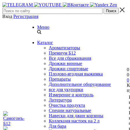
Вход
Регистрация
Меню
Каталог
Ароматизаторы
Премиум Б12
Все для сбраживания
Дрожжи винные
Дрожжи спиртовые
0
Плодово-ягодная выжимка
0
Препараты
0
Дополнительное оборудование
К
все для укупорки
п
Измерение и контроль
Литература
Очистка продукта
Специи натуральные
Навески для джин корзины
Коллекция настоек на 2 л
Для бара